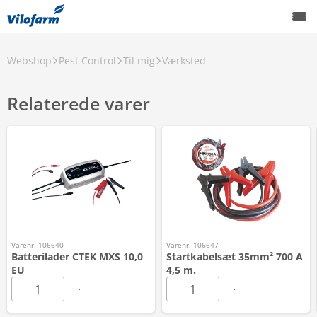
Webshop
Pest Control
Til mig
Værksted
Relaterede varer
Varenr. 106640
Varenr. 106647
Batterilader CTEK MXS 10,0
Startkabelsæt 35mm² 700 A
EU
4,5 m.