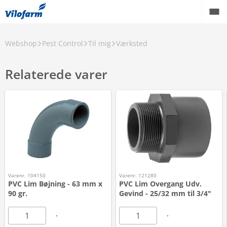
Webshop
Pest Control
Til mig
Værksted
Relaterede varer
Varenr. 104150
Varenr. 121280
PVC Lim Bøjning - 63 mm x
PVC Lim Overgang Udv.
90 gr.
Gevind - 25/32 mm til 3/4"