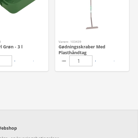
0
Varenr. 103439
 Grøn - 3 l
Gødningsskraber Med
Plasthåndtag
ebshop