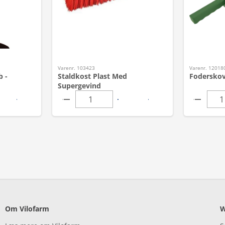
Varenr. 103423
Varenr. 12018
b -
Staldkost Plast Med
Foderskovl
Supergevind
Om Vilofarm
W