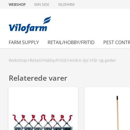
WEBSHOP
MIN SIDE
VILOFARM
FARM SUPPLY
RETAIL/HOBBY/FRITID
PEST CONT
Webshop
Retail/Hobby/Fritid
Andre dyr
Får og geder
Relaterede varer