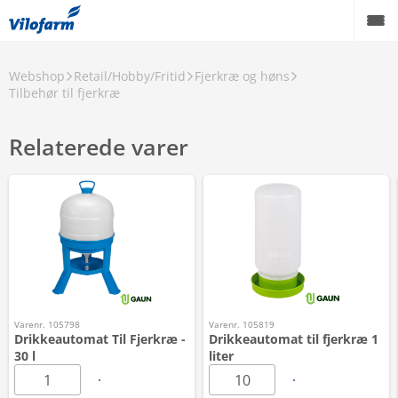
Webshop
Retail/Hobby/Fritid
Fjerkræ og høns
Tilbehør til fjerkræ
Relaterede varer
Varenr. 105798
Varenr. 105819
Drikkeautomat Til Fjerkræ -
Drikkeautomat til fjerkræ 1
30 l
liter