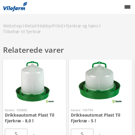
Webshop
Retail/Hobby/Fritid
Fjerkræ og høns
Tilbehør til fjerkræ
Relaterede varer
Varenr. 105800
Varenr. 105799
Drikkeautomat Plast Til
Drikkeautomat Plast Til
Fjerkræ - 8,0 l
Fjerkræ - 5 l