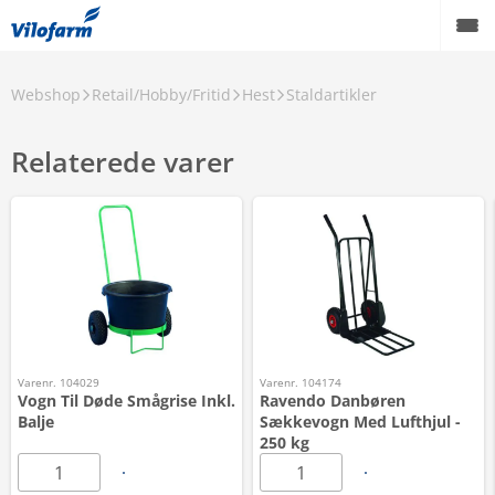
Webshop
Retail/Hobby/Fritid
Hest
Staldartikler
Relaterede varer
Varenr. 104029
Varenr. 104174
Vogn Til Døde Smågrise Inkl.
Ravendo Danbøren
Balje
Sækkevogn Med Lufthjul -
250 kg