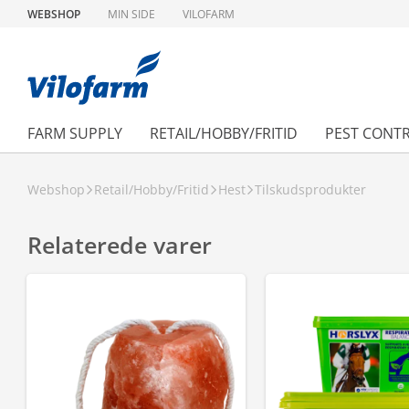
WEBSHOP
MIN SIDE
VILOFARM
FARM SUPPLY
RETAIL/HOBBY/FRITID
PEST CONT
Webshop
Retail/Hobby/Fritid
Hest
Tilskudsprodukter
Relaterede varer