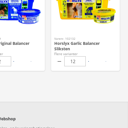
9
Varenr. 102132
iginal Balancer
Horslyx Garlic Balancer
Sliksten
er
Flere varianter
ebshop