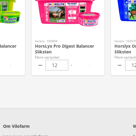
Varenr. 105894
Varenr. 10207
Balancer
HorsLyx Pro Digest Balancer
Horslyx Or
Sliksten
Sliksten
Flere varianter
Flere variant
Om Vilofarm
W