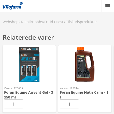
Webshop
Retail/Hobby/Fritid
Hest
Tilskudsprodukter
Relaterede varer
Varenr. 125655
Varenr. 125744
Foran Equine Airvent Gel - 3
Foran Equine Nutri Calm - 1
x50 ml
l