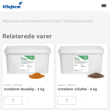
Webshop
Retail/Hobby/Fritid
Hest
Tilskudsprodukter
Relaterede varer
Varenr. 105628
Varenr. 105612
Urtefarm Rosehip - 3 kg
Urtefarm Chiafrø - 4 kg