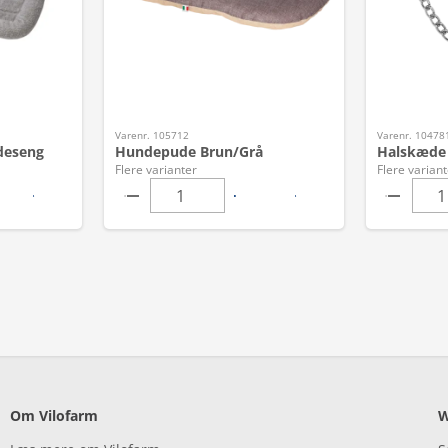
Varenr. 105712
Varenr. 10478
deseng
Hundepude Brun/Grå
Halskæde
Flere varianter
Flere variant
Om Vilofarm
W