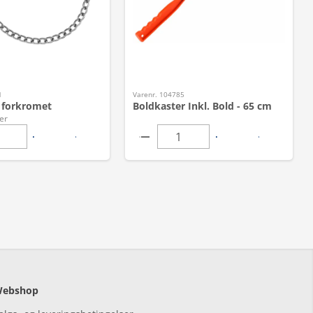
1
Varenr. 104785
 forkromet
Boldkaster Inkl. Bold - 65 cm
er
ebshop