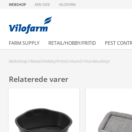
WEBSHOP
MIN SIDE
VILOFARM
FARM SUPPLY
RETAIL/HOBBY/FRITID
PEST CONT
Webshop
Retail/Hobby/Fritid
Hund
Hundeudstyr
Relaterede varer