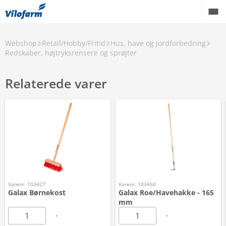
Webshop
Retail/Hobby/Fritid
Hus, have og jordforbedring
Redskaber, højtryksrensere og sprøjter
Relaterede varer
Varenr. 103427
Varenr. 103450
Galax Børnekost
Galax Roe/Havehakke - 165
mm