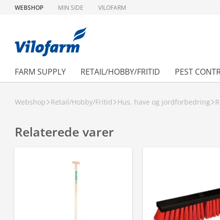
WEBSHOP
MIN SIDE
VILOFARM
FARM SUPPLY
RETAIL/HOBBY/FRITID
PEST CONT
Webshop
Retail/Hobby/Fritid
Hus, have og jordforbedring
R
Relaterede varer