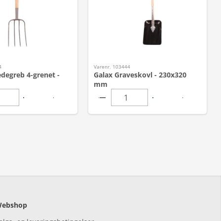
4
Varenr. 103444
degreb 4-grenet -
Galax Graveskovl - 230x320
mm
ebshop