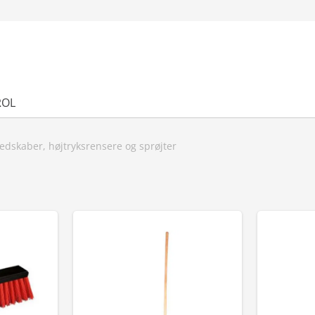
ROL
edskaber, højtryksrensere og sprøjter