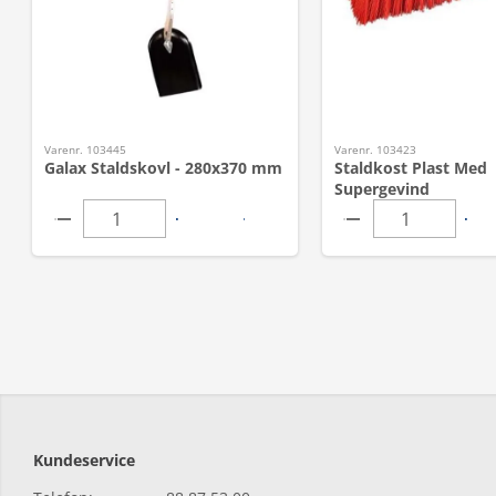
Varenr. 103445
Varenr. 103423
Galax Staldskovl - 280x370 mm
Staldkost Plast Med
Supergevind
Kundeservice