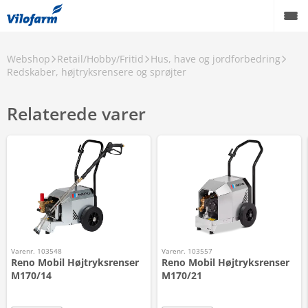
Webshop
Retail/Hobby/Fritid
Hus, have og jordforbedring
Redskaber, højtryksrensere og sprøjter
Relaterede varer
Varenr. 103548
Varenr. 103557
Reno Mobil Højtryksrenser
Reno Mobil Højtryksrenser
M170/14
M170/21