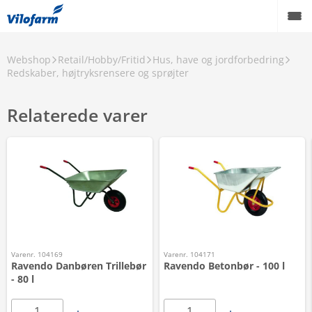
Webshop
Retail/Hobby/Fritid
Hus, have og jordforbedring
Redskaber, højtryksrensere og sprøjter
Relaterede varer
Varenr. 104169
Varenr. 104171
Ravendo Danbøren Trillebør
Ravendo Betonbør - 100 l
- 80 l