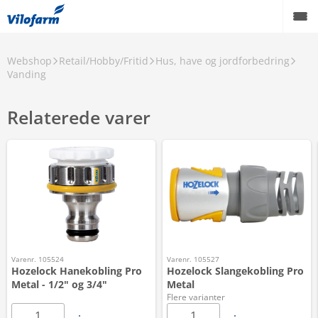
Webshop
Retail/Hobby/Fritid
Hus, have og jordforbedring
Vanding
Relaterede varer
Varenr. 105524
Varenr. 105527
Hozelock Hanekobling Pro
Hozelock Slangekobling Pro
Metal - 1/2" og 3/4"
Metal
Flere varianter