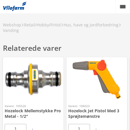
Webshop
Retail/Hobby/Fritid
Hus, have og jordforbedring
Vanding
Relaterede varer
Varenr. 105526
Varenr. 106023
Hozelock Mellemstykke Pro
Hozelock Jet Pistol Med 3
Metal - 1/2"
Sprøjtemønstre