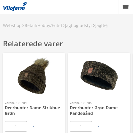
Webshop
Retail/Hobby/Fritid
Jagt og udstyr
Jagttøj
Relaterede varer
Varenr. 106704
Varenr. 106705
Deerhunter Dame Strikhue
Deerhunter Grøn Dame
Grøn
Pandebånd