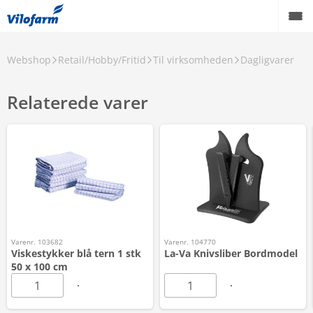
Webshop
Retail/Hobby/Fritid
Til virksomheden
Dagligvarer
Relaterede varer
Varenr. 103682
Varenr. 104770
Viskestykker blå tern 1 stk
La-Va Knivsliber Bordmodel
50 x 100 cm