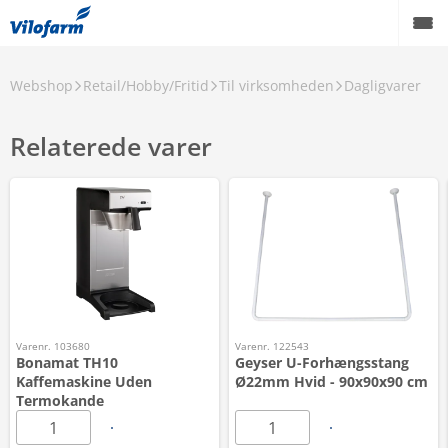
Webshop
Retail/Hobby/Fritid
Til virksomheden
Dagligvarer
Relaterede varer
Varenr. 103680
Varenr. 122543
Bonamat TH10
Geyser U-Forhængsstang
Kaffemaskine Uden
Ø22mm Hvid - 90x90x90 cm
Termokande