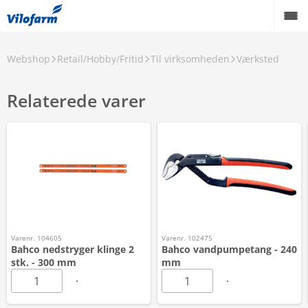
Webshop
Retail/Hobby/Fritid
Til virksomheden
Værksted
Relaterede varer
Varenr. 104605
Varenr. 102475
Bahco nedstryger klinge 2
Bahco vandpumpetang - 240
stk. - 300 mm
mm