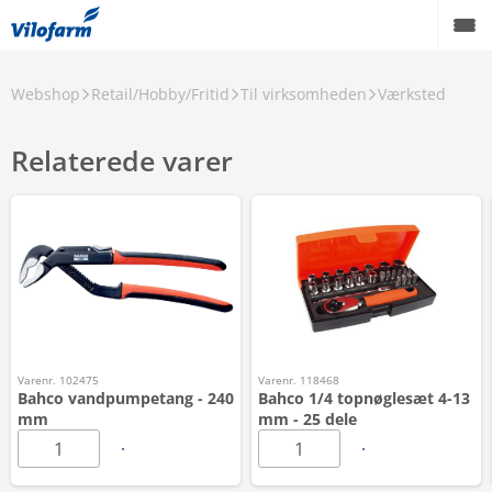
Webshop
Retail/Hobby/Fritid
Til virksomheden
Værksted
Relaterede varer
Varenr. 102475
Varenr. 118468
Bahco vandpumpetang - 240
Bahco 1/4 topnøglesæt 4-13
mm
mm - 25 dele