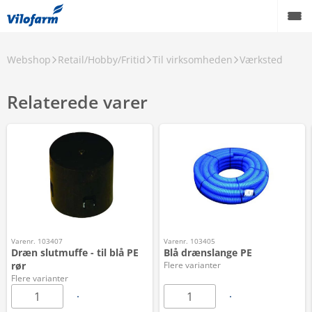
Webshop
Retail/Hobby/Fritid
Til virksomheden
Værksted
Relaterede varer
Varenr. 103407
Varenr. 103405
Dræn slutmuffe - til blå PE
Blå drænslange PE
rør
Flere varianter
Flere varianter