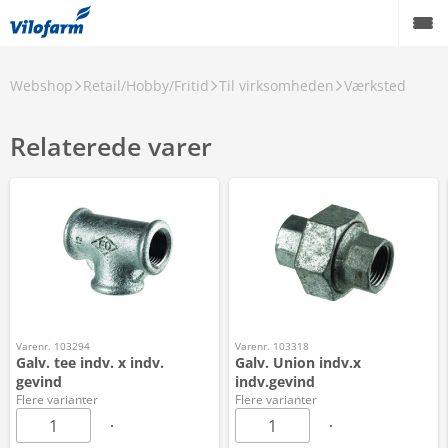
Webshop
Retail/Hobby/Fritid
Til virksomheden
Værksted
Relaterede varer
Varenr. 103294
Varenr. 103318
Galv. tee indv. x indv.
Galv. Union indv.x
gevind
indv.gevind
Flere varianter
Flere varianter