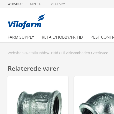
WEBSHOP
MIN SIDE
VILOFARM
FARM SUPPLY
RETAIL/HOBBY/FRITID
PEST CONT
Webshop
Retail/Hobby/Fritid
Til virksomheden
Værksted
Relaterede varer