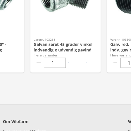
Varenr. 103288
Varenr. 10330
0° -
Galvaniseret 45 grader vinkel,
Galv. red.
g
indvendig x udvendig gevind
indv. gevi
Flere varianter
Flere variant
Om Vilofarm
W