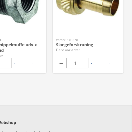
0
Varenr. 103270
 nippelmuffe udv.x
Slangeforskruning
nd
Flere varianter
er
ebshop