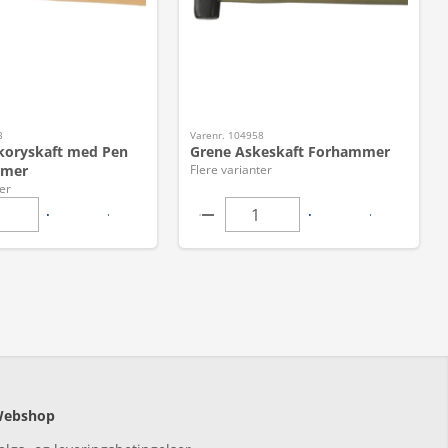
3
Varenr. 104958
koryskaft med Pen
Grene Askeskaft Forhammer
mer
Flere varianter
er
ebshop