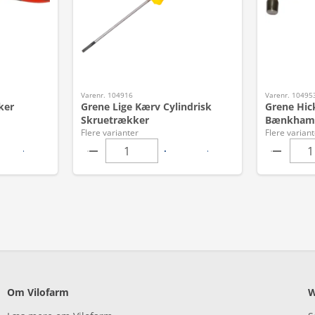
Varenr. 104916
Varenr. 10495
ker
Grene Lige Kærv Cylindrisk
Grene Hic
Skruetrækker
Bænkham
Flere varianter
Flere variant
Om Vilofarm
W