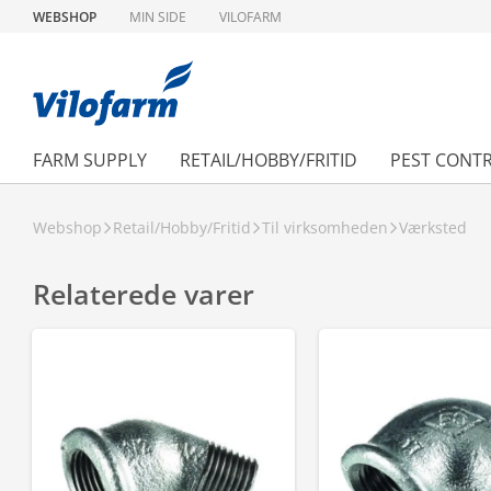
WEBSHOP
MIN SIDE
VILOFARM
FARM SUPPLY
RETAIL/HOBBY/FRITID
PEST CONT
Webshop
Retail/Hobby/Fritid
Til virksomheden
Værksted
Relaterede varer