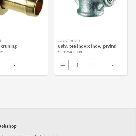
0
Varenr. 103291
skruning
Galv. tee indv.x indv. gevind
er
Flere varianter
ebshop