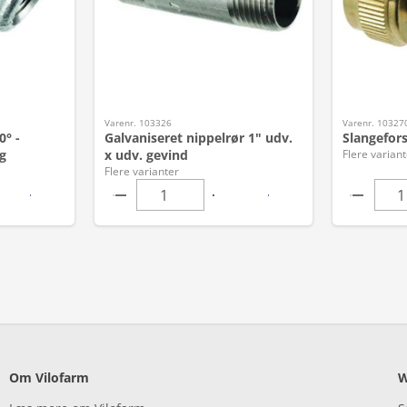
Varenr. 103326
Varenr. 10327
0° -
Galvaniseret nippelrør 1" udv.
Slangefor
g
x udv. gevind
Flere variant
Flere varianter
Om Vilofarm
W