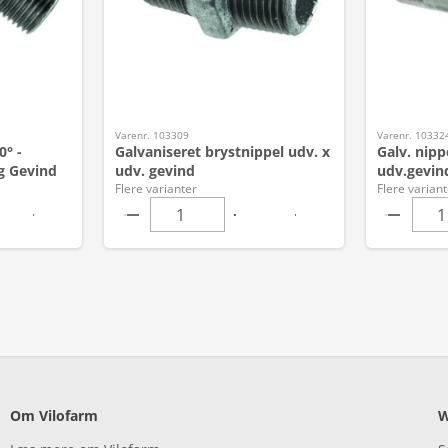
Varenr. 103309
Varenr. 10332
0° -
Galvaniseret brystnippel udv. x
Galv. nipp
g Gevind
udv. gevind
udv.gevin
Flere varianter
Flere variant
Om Vilofarm
W