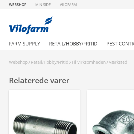
WEBSHOP
MIN SIDE
VILOFARM
FARM SUPPLY
RETAIL/HOBBY/FRITID
PEST CONT
Webshop
Retail/Hobby/Fritid
Til virksomheden
Værksted
Relaterede varer