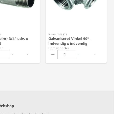
4
Varenr. 103279
elrør 3/4" udv. x
Galvaniseret Vinkel 90° -
d
Indvendig x indvendig
er
Flere varianter
ebshop