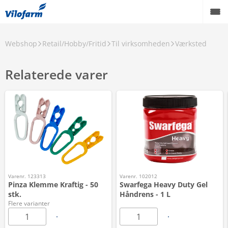
Webshop
Retail/Hobby/Fritid
Til virksomheden
Værksted
Relaterede varer
Varenr. 123313
Varenr. 102012
Pinza Klemme Kraftig - 50
Swarfega Heavy Duty Gel
stk.
Håndrens - 1 L
Flere varianter